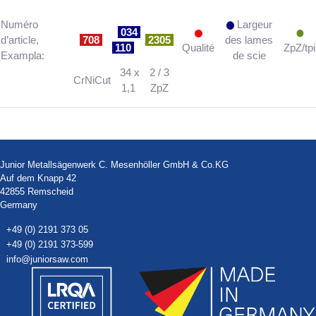
Numéro
Largeur
034
d’article,
708
2305
des lames
110
Qualité
ZpZ/tpi
Exampla:
de scie
34 x
2 / 3
CrNiCut
1,1
ZpZ
Junior Metallsägenwerk C. Mesenhöller GmbH & Co.KG
Auf dem Knapp 42
42855 Remscheid
Germany
+49 (0) 2191 373 05
+49 (0) 2191 373-599
info@juniorsaw.com