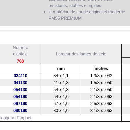
résistants, stables et rigides
le matériau de coupe original et moderne
PM55 PREMIUM
Numéro
d’article
Largeur des lames de scie
708
mm
inches
034110
34 x 1,1
1 3/8 x .042
041130
41 x 1,3
1 5/8 x .050
054130
54 x 1,3
2 1/8 x .050
054160
54 x 1,6
2 1/8 x .063
067160
67 x 1,6
2 5/8 x .063
080160
80 x 1,6
3 1/8 x .063
longeur d’impact