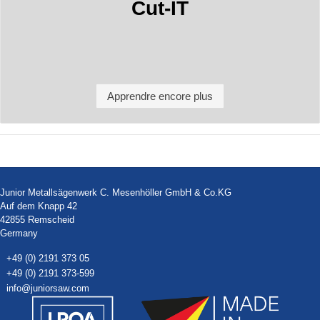
Cut-IT
Apprendre encore plus
Junior Metallsägenwerk C. Mesenhöller GmbH & Co.KG
Auf dem Knapp 42
42855 Remscheid
Germany
+49 (0) 2191 373 05
+49 (0) 2191 373-599
info@juniorsaw.com