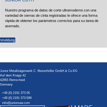
JUNIOR CUTIT
Nuestro programa de datos de corte ultramoderno con una
variedad de sierras de cinta registradas le ofrece una forma
rápida de obtener los parámetros correctos para su tarea de
aserrado.
nmeldung
Junior Metallsägenwerk C. Mesenhöller GmbH & Co.KG
Auf dem Knapp 42
42855 Remscheid
Germany
+49 (0) 2191 373 05
+49 (0) 2191 373-599
info@juniorsaw.com