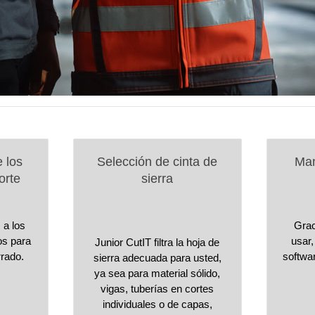
e los
Selección de cinta de
Man
orte
sierra
 a los
Grac
os para
usar,
Junior CutIT filtra la hoja de
rrado.
softwa
sierra adecuada para usted,
ya sea para material sólido,
vigas, tuberías en cortes
individuales o de capas,