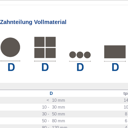
Zahnteilung Vollmaterial
D
tp
<
10 mm
1
10 -
30 mm
1
30 -
50 mm
50 -
80 mm
80 -
120 mm