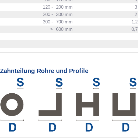
120 -
200 mm
200 -
300 mm
300 -
700 mm
1,
>
600 mm
0,
Zahnteilung Rohre und Profile